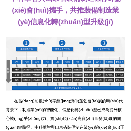
(xié)會(huì)攜手，共推裝備制造業
(yè)信息化轉(zhuǎn)型升級(jí)
在當(dāng)前數(shù)字經(jīng)濟(jì)蓬勃發(fā)展的時(shí)代
背景下，制造業(yè)的智能化、信息化轉(zhuǎn)型已成為提升核
心競(jìng)爭(zhēng)力、實(shí)現(xiàn)高質(zhì)量發(fā)展的關
(guān)鍵路徑。中科華智與山東省裝備制造業(yè)協(xié)會(huì)正