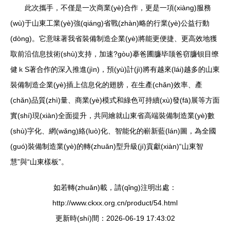
此次攜手，不僅是一次商業(yè)合作，更是一項(xiàng)服務
(wù)于山東工業(yè)強(qiáng)省戰(zhàn)略的行業(yè)公益行動
(dòng)。它意味著我省裝備制造企業(yè)將能更便捷、更高效地獲
取前沿信息技術(shù)支持，加速?gòu)摹爸圃臁毕颉爸窃臁钡目缭
健ｋS著合作的深入推進(jìn)，預(yù)計(jì)將有越來(lái)越多的山東
裝備制造企業(yè)插上信息化的翅膀，在生產(chǎn)效率、產
(chǎn)品質(zhì)量、商業(yè)模式和綠色可持續(xù)發(fā)展等方面
實(shí)現(xiàn)全面提升，共同繪就山東省高端裝備制造業(yè)數
(shù)字化、網(wǎng)絡(luò)化、智能化的嶄新藍(lán)圖，為全國
(guó)裝備制造業(yè)的轉(zhuǎn)型升級(jí)貢獻(xiàn)“山東智
慧”與“山東樣板”。
如若轉(zhuǎn)載，請(qǐng)注明出處：
http://www.ckxx.org.cn/product/54.html
更新時(shí)間：2026-06-19 17:43:02